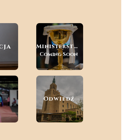
cja
Ministerstwa
Coming Soon
P
Odwiedź