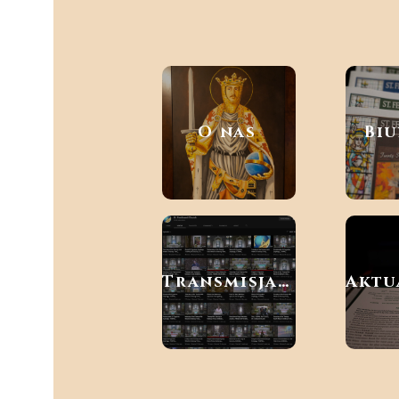
O nas
Biu
Transmisja na żywo