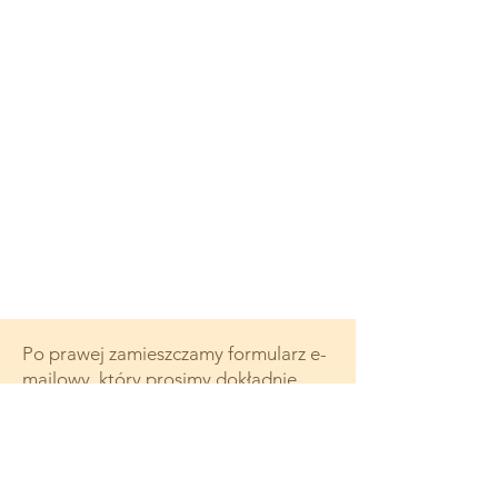
Po prawej zamieszczamy formularz e-
mailowy, który prosimy dokładnie
wypełnić, aby uzyskać informacje
dotyczące Państwa pytania: