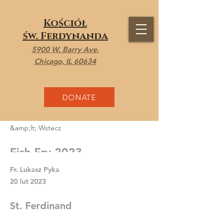
Kościół
św. Ferdynanda
5900 W. Barry Ave.
Chicago, IL 60634
DONATE
&amp;lt; Wstecz
Fish Fry 2023
Fr. Lukasz Pyka
20 lut 2023
St. Ferdinand