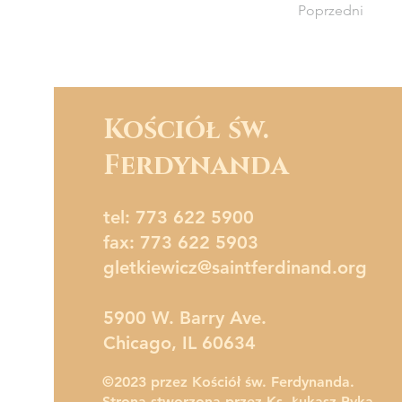
Poprzedni
Kościół św.
Ferdynanda
tel: 773 622 5900
fax: 773 622 5903
gletkiewicz@saintferdinand.org
5900 W. Barry Ave.
Chicago, IL 60634
©2023 przez Kościół św. Ferdynanda.
Strona stworzona przez Ks. Łukasz Pyka