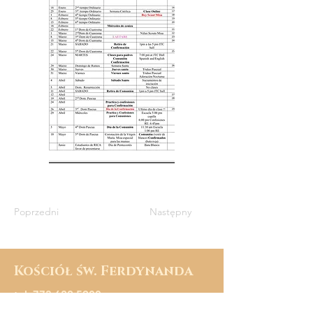
Poprzedni
Następny
Kościół św. Ferdynanda
tel:
773 622 5900
fax:
773 622 5903